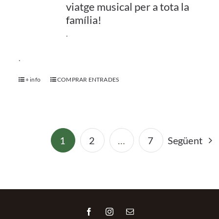
viatge musical per a tota la
família!
.
.
+ info
COMPRAR ENTRADES
1
2
…
7
Següent