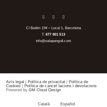
C/ Bailén 194 – Local 1, Barcelona
T.
677 801 513
info@salapangoli.com
Avís legal
|
Política de privacitat
|
Política de
Cookies
|
Política de cancel·lacions i devolucions
Powered by
GM Cloud Design
Català
Español