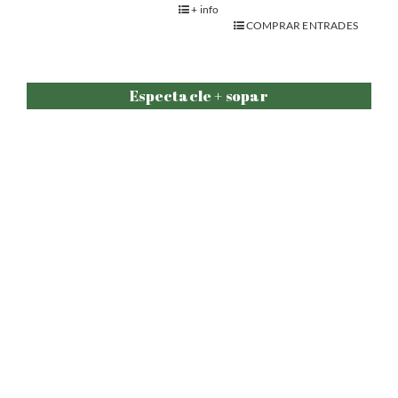
+ info
COMPRAR ENTRADES
Espectacle + sopar
CENARTE Comedia
.
+ info
COMPRAR ENTRADES
Adults