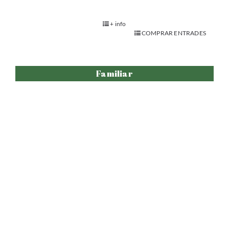
La mofeta presumida
.
+ info
COMPRAR ENTRADES
Adults