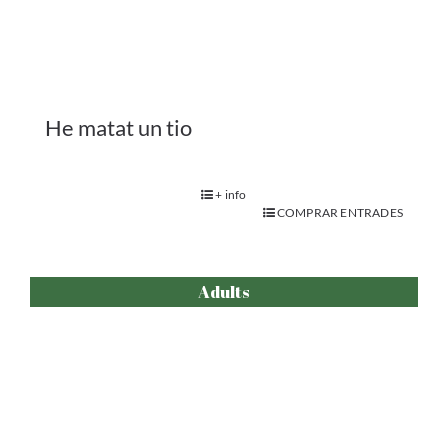
No me toques el alma
.
+ info
COMPRAR ENTRADES