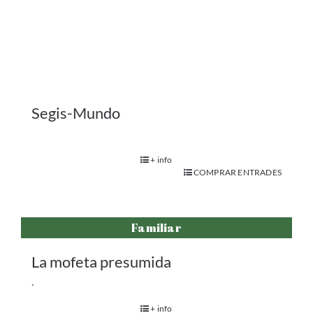
La mofeta presumida
.
+ info
COMPRAR ENTRADES
Adults
El darrer Harrington
+ info
COMPRAR ENTRADES
1
2
…
4
Següent