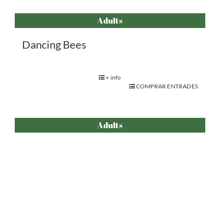
Adults
Dancing Bees
+ info
COMPRAR ENTRADES
Adults
Sería una pena que se marchitaran las
plantas
+ info
COMPRAR ENTRADES