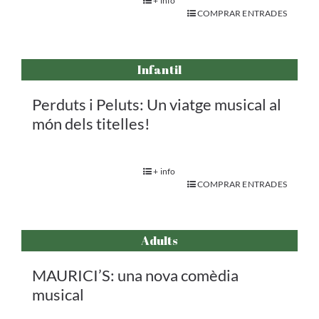
+ info
COMPRAR ENTRADES
Infantil
Perduts i Peluts: Un viatge musical al
món dels titelles!
+ info
COMPRAR ENTRADES
Adults
MAURICI’S: una nova comèdia
musical