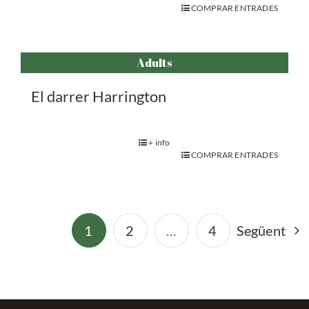
C/ Bailén 194 – Local 1, Barcelona
T.
677 801 513
info@salapangoli.com
Avís legal
|
Política de privacitat
|
Política de Cookies
|
Política de cancel·lacions i devolucions
Powered by
GM Cloud Design