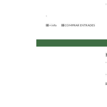
.
.
+ info
COMPRAR ENTRADES
.
.
+ info
COMPRAR ENTRADES