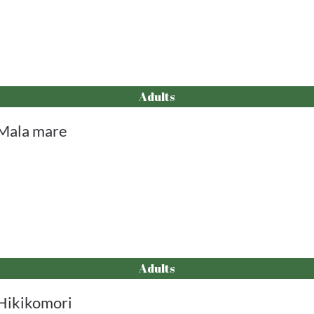
Adults
Mala mare
Adults
Hikikomori