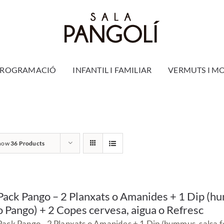
PROGRAMACIÓ
INFANTIL I FAMILIAR
VERMUTS I M
how
36 Products
Pack Pango – 2 Planxats o Amanides + 1 Dip (hu
o Pango) + 2 Copes cervesa, aigua o Refresc
Pack Pango - 2 Planxats o Amanides + 1 Dip (hummus, salsa f