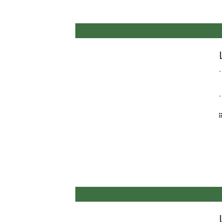
.
.
.
.