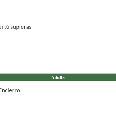
Si tú supieras
Adults
Encierro