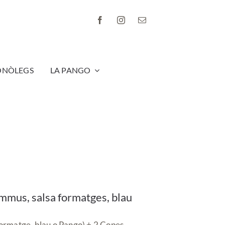
ONÒLEGS
LA PANGO
mmus, salsa formatges, blau
ormatge, blau o Pango) + 2 Copes