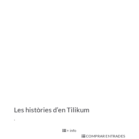
.
+ info
COMPRAR ENTRADES
Adults