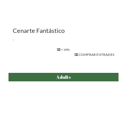
Cuatrocientas
.
+ info
COMPRAR ENTRADES