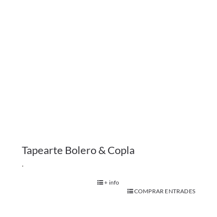
+ info
COMPRAR ENTRADES
Adults