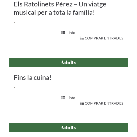
Els Ratolinets Pérez – Un viatge
musical per a tota la família!
.
+ info
COMPRAR ENTRADES
Adults
Fins la cuina!
.
+ info
COMPRAR ENTRADES
Adults