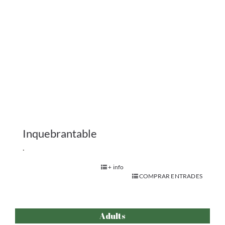
Adults