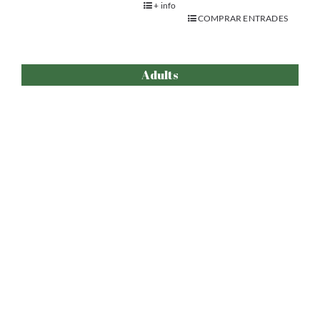
Lo que nos faltaba
.
+ info
COMPRAR ENTRADES
Adults