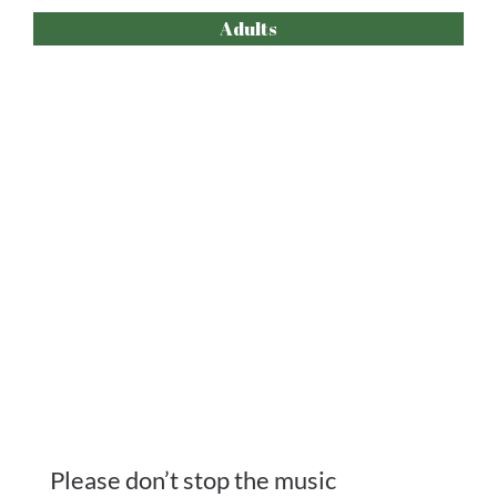
Please don’t stop the music
.
+ info
COMPRAR ENTRADES
Espectacle + sopar