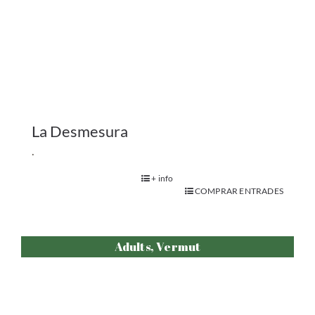
Tapearte Bolero & Copla
.