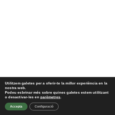
Utilitzem galetes per a oferir-te la millor experiència en la
nostra web.
Podeu esbrinar més sobre quines galetes estem utilitzant
o desactivar-les en
parèmetres
.
Accepta
Configuració