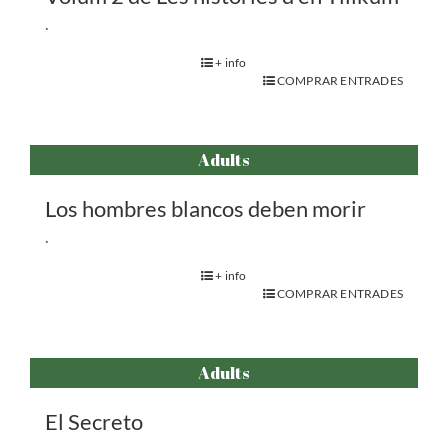
.
+ info
COMPRAR ENTRADES
Adults
Los hombres blancos deben morir
.
+ info
COMPRAR ENTRADES
Adults
El Secreto