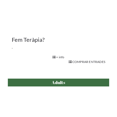
Amor en catalán, sexo en argentino
.
+ info