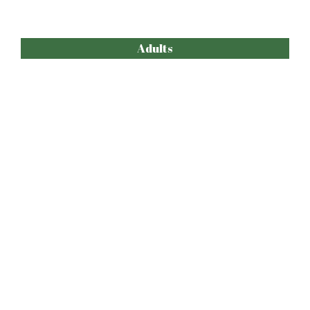
L’abisme
.
+ info
COMPRAR ENTRADES
Adults