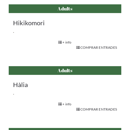
Adults
Hikikomori
.
+ info
COMPRAR ENTRADES
Adults
Hàlia
.
+ info
COMPRAR ENTRADES