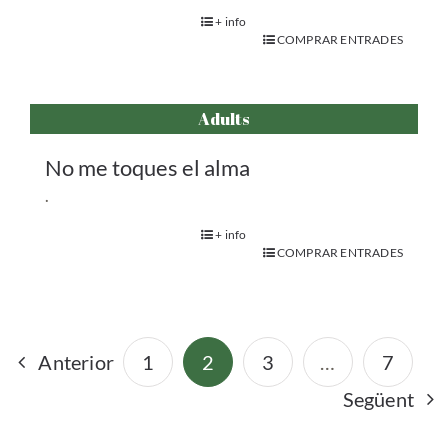
+ info
COMPRAR ENTRADES
Adults
No me toques el alma
.
+ info
COMPRAR ENTRADES
Anterior
1
2
3
…
7
Següent