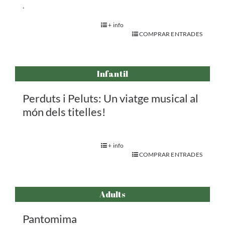
.
+ info
COMPRAR ENTRADES
Infantil
Perduts i Peluts: Un viatge musical al
món dels titelles!
+ info
COMPRAR ENTRADES
Adults
Pantomima