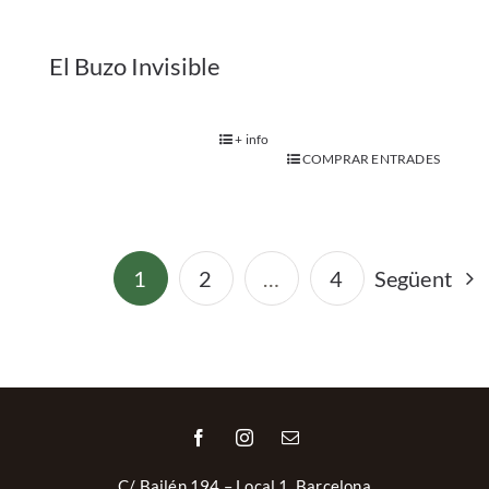
El Buzo Invisible
+ info
COMPRAR ENTRADES
1
2
…
4
Següent
C/ Bailén 194 – Local 1, Barcelona