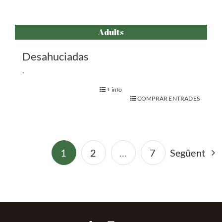
Adults
Desahuciadas
.
+ info
COMPRAR ENTRADES
1
2
…
7
Següent