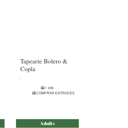
Tapearte Bolero &
Copla
.
S
+ info
COMPRAR ENTRADES
Adults