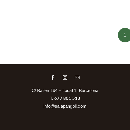
1
C/ Bailén 194 – Local 1, Barcelona
677 801 513
T.
info@salapangoli.com