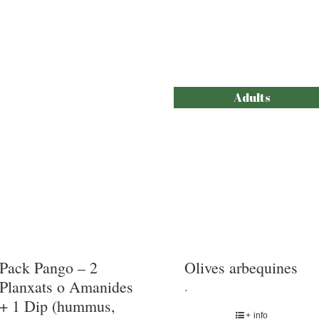
Adults
Pack Pango – 2
Olives arbequines
Planxats o Amanides
.
+ 1 Dip (hummus,
+ info
salsa formatges, blau
COMPRAR ENTRADE