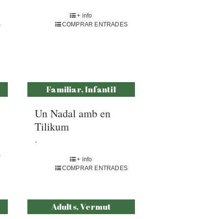
+ info
S
COMPRAR ENTRADES
Familiar, Infantil
Un Nadal amb en
Tilikum
.
S
+ info
COMPRAR ENTRADES
Adults, Vermut