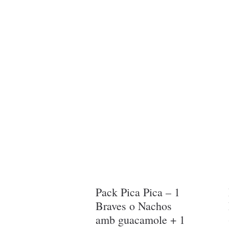
Pack Pica Pica – 1
Braves o Nachos
amb guacamole + 1
Dip (hummus, salsa