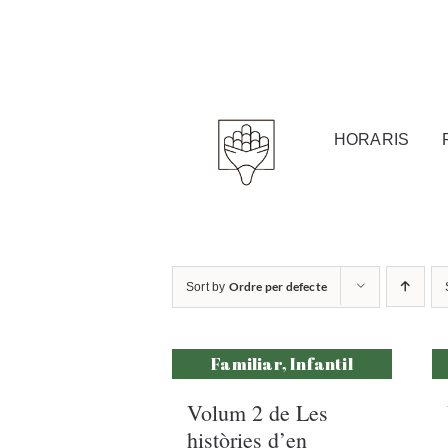
Skip
to
content
HORARIS
Ordre per defecte
Sort by
Familiar, Infantil
Volum 2 de Les
històries d’en