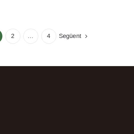
2
…
4
Següent