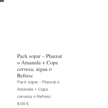
Pack sopar – Planxat
o Amanida + Copa
cervesa, aigua o
Refresc
S
Pack sopar - Planxat o
Amanida + Copa
cervesa o Refresc
9,00
€
+ info