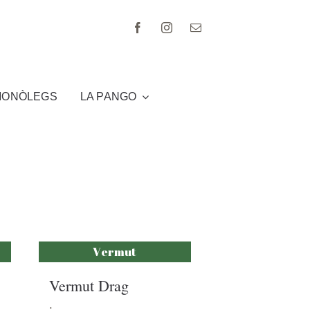
MONÒLEGS
LA PANGO
Vermut
Vermut Drag
.