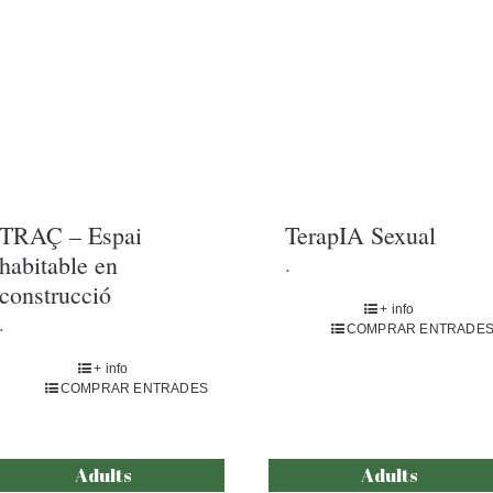
TRAÇ – Espai
habitable en
construcció
.
+ info
COMPRAR ENTRADES
TerapIA Sexual
.
+ info
COMPRAR ENTRADE
Adults
Adults