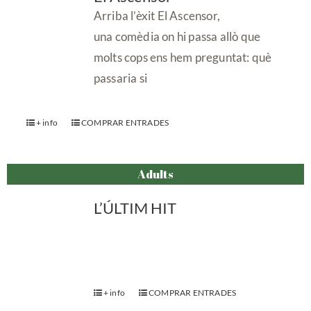
Arriba l’èxit El Ascensor,
una comèdia on hi passa allò que
molts cops ens hem preguntat: què
passaria si
+ info
COMPRAR ENTRADES
Adults
L’ÚLTIM HIT
+ info
COMPRAR ENTRADES