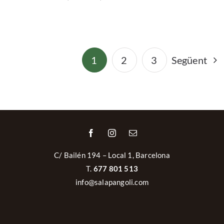
1
2
3
Següent
C/ Bailén 194 – Local 1, Barcelona
T.
677 801 513
info@salapangoli.com