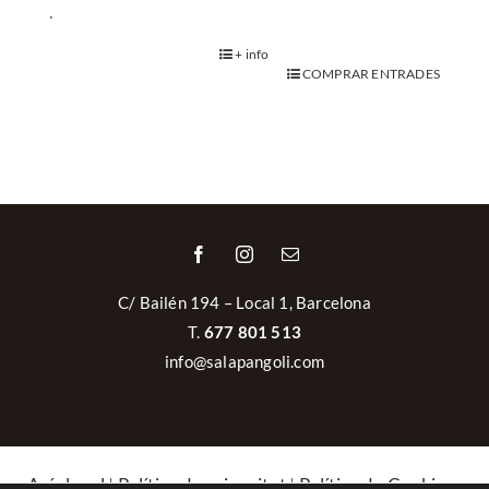
.
+ info
COMPRAR ENTRADES
C/ Bailén 194 – Local 1, Barcelona
T.
677 801 513
info@salapangoli.com
Avís legal
|
Política de privacitat
|
Política de Cookies