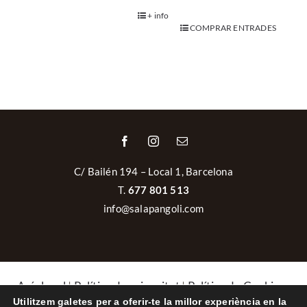
+ info
COMPRAR ENTRADES
C/ Bailén 194 – Local 1, Barcelona
T.
677 801 513
info@salapangoli.com
Avís legal
|
Política de privacitat
|
Política de Cookies
|
Política de cancel·lacions i devolucions
Utilitzem galetes per a oferir-te la millor experiència en la