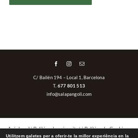
C/ Bailén 194 – Local 1, Barcelona
T.
677 801 513
info@salapangoli.com
Avís legal
|
Política de privacitat
|
Política de Cookies
|
Política de cancel·lacions i devolucions
Utilitzem galetes per a oferir-te la millor experiència en la