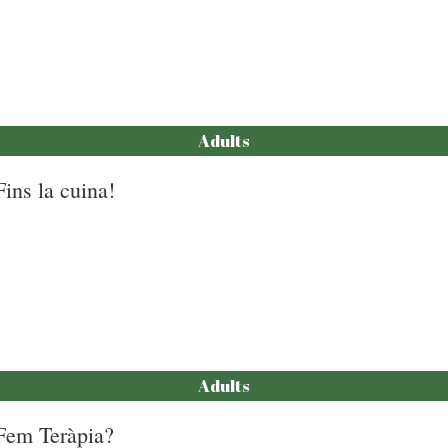
Adults
Fins la cuina!
Adults
Fem Teràpia?