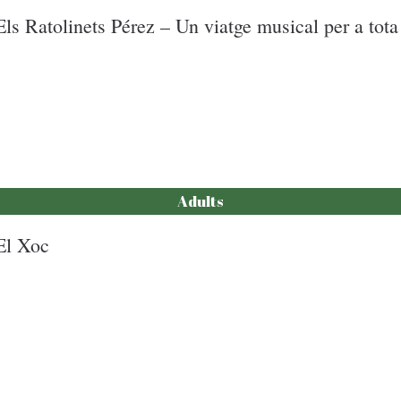
Els Ratolinets Pérez – Un viatge musical per a tota 
Adults
El Xoc