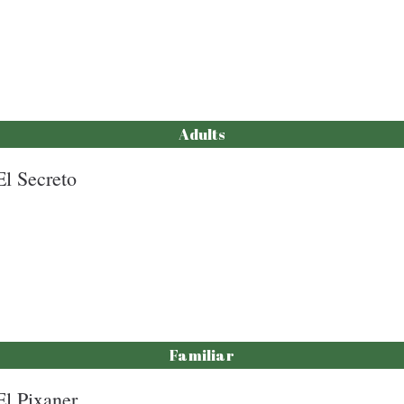
Adults
El Secreto
Familiar
El Pixaner