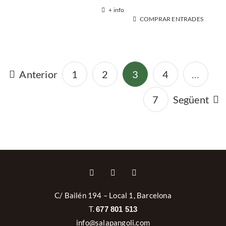
+ info
COMPRAR ENTRADES
Anterior
1
2
3
4
…
7
Següent
C/ Bailén 194 – Local 1, Barcelona
T.
677 801 513
info@salapangoli.com