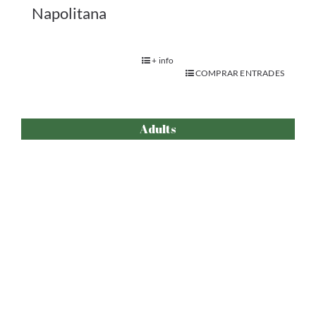
Trío – Una comedia sexual
.
+ info
COMPRAR ENTRADES
Adults