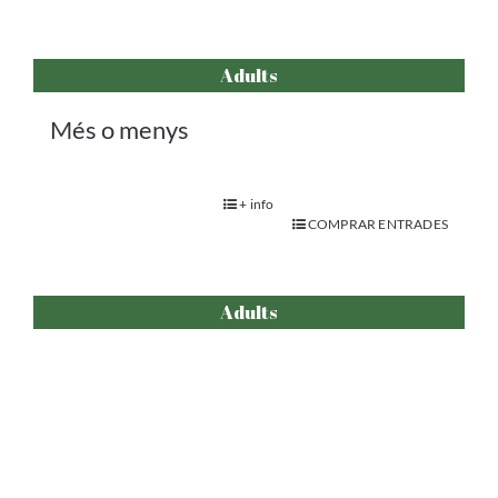
Adults
Més o menys
+ info
COMPRAR ENTRADES
Adults
He matat un tio
+ info
COMPRAR ENTRADES