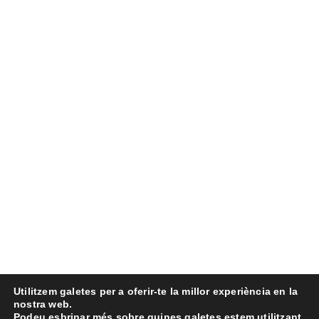
Utilitzem galetes per a oferir-te la millor experiència en la
nostra web.
Podeu esbrinar més sobre quines galetes estem utilitzant