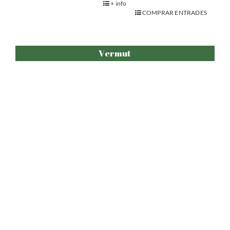
Vermut Impro
.
+ info
COMPRAR ENTRADES
Adults