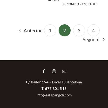
T.
677 801 513
info@salapangoli.com
Avís legal
|
Política de privacitat
|
Política de Cookies
|
Política de cancel·lacions i devolucions
Powered by
GM Cloud Design
Català
Español