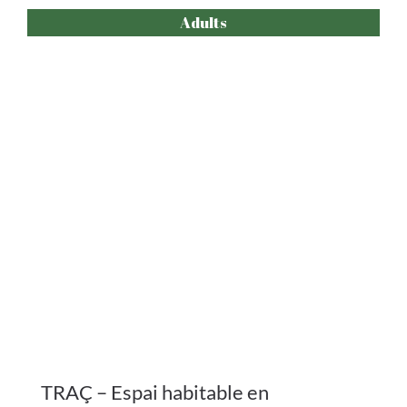
TRAÇ – Espai habitable en
construcció
.
+ info
COMPRAR ENTRADES
Vermut