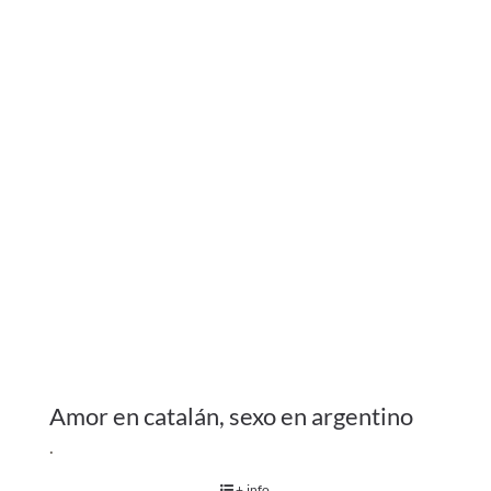
Amor en catalán, sexo en argentino
.
+ info
COMPRAR ENTRADES
Anterior
1
2
3
4
Següent
C/ Bailén 194 – Local 1, Barcelona