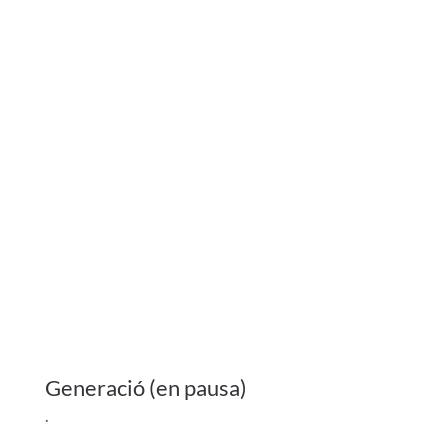
Generació (en pausa)
.
+ info
COMPRAR ENTRADES
Vermut