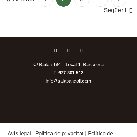
Següent
C/ Bailén 194 – Local 1, Barcelona
T.
677 801 513
info@salapangoli.com
Avís legal
|
Política de privacitat
|
Política de