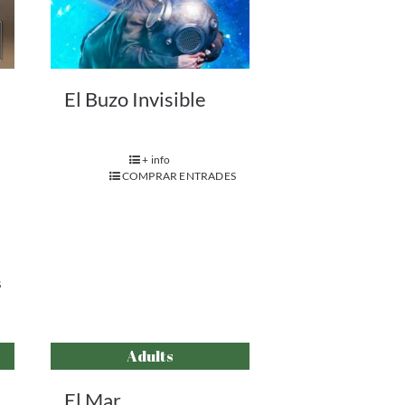
El Buzo Invisible
+ info
COMPRAR ENTRADES
S
Adults
El Mar