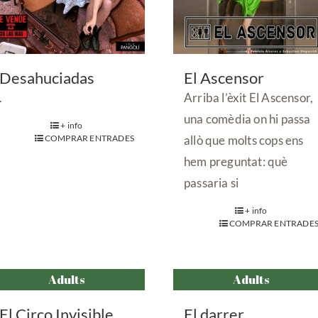
Desahuciadas
El Ascensor
.
Arriba l’èxit El Ascensor,
una comèdia on hi passa
+ info
COMPRAR ENTRADES
allò que molts cops ens
hem preguntat: què
passaria si
+ info
COMPRAR ENTRADE
Adults
Adults
El Circo Invisible
El darrer