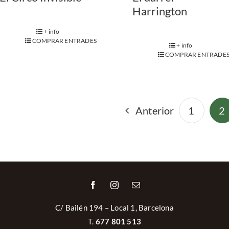
Harrington
+ info
COMPRAR ENTRADES
+ info
COMPRAR ENTRADE
Anterior
1
2
C/ Bailén 194 – Local 1, Barcelona
T.
677 801 513