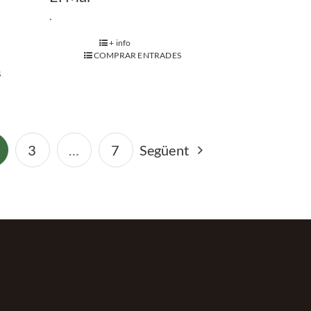
.
+ info
COMPRAR ENTRADES
S
3
…
7
Següent