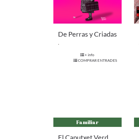
De Perras y Criadas
.
+ info
COMPRAR ENTRADES
Familiar
El Caputxet Verd