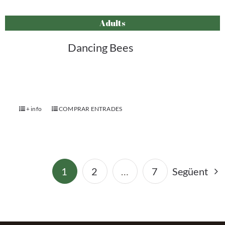
Adults
Dancing Bees
+ info
COMPRAR ENTRADES
1
2
…
7
Següent