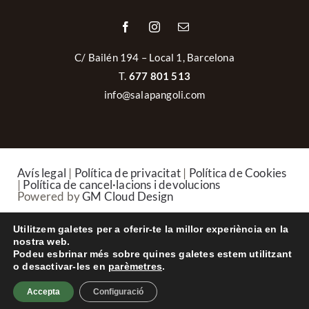
C/ Bailén 194 – Local 1, Barcelona
T.
677 801 513
info@salapangoli.com
Avís legal
|
Política de privacitat
|
Política de Cookies
|
Política de cancel·lacions i devolucions
Powered by
GM Cloud Design
Utilitzem galetes per a oferir-te la millor experiència en la
Català
Español
nostra web.
Podeu esbrinar més sobre quines galetes estem utilitzant
o desactivar-les en
parèmetres
.
Accepta
Configuració