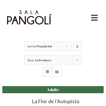
Skip
to
content
Togg
Navi
HORARIS
Sort by
Popularitat
PROGRAMACIÓ
Show
12 Products
INFANTIL I FAMILIAR
VERMUTS I MONÒLEGS
Adults
LA PANGO
La Flor de l’Autopista