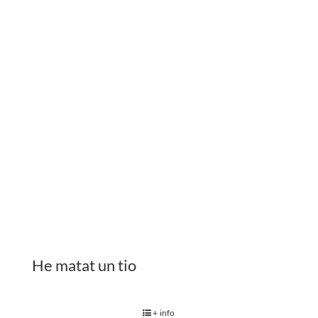
He matat un tio
+ info
COMPRAR ENTRADES
1
2
…
4
Següent
C/ Bailén 194 – Local 1, Barcelona
T.
677 801 513