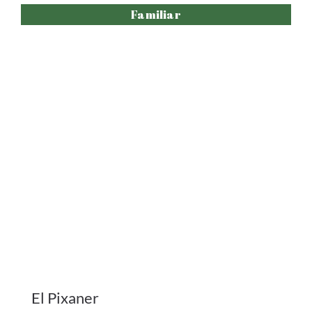
El Pixaner
.
+ info
COMPRAR ENTRADES
Adults