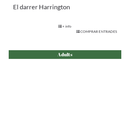
El Síndrome Netflix
.
+ info
COMPRAR ENTRADES
Adults