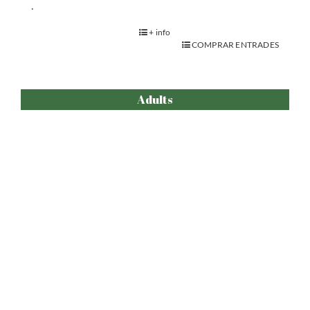
El Buzo Invisible
+ info
COMPRAR ENTRADES
Adults