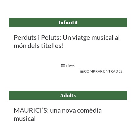
Infantil
Perduts i Peluts: Un viatge musical al
món dels titelles!
+ info
COMPRAR ENTRADES
Adults
MAURICI’S: una nova comèdia
musical