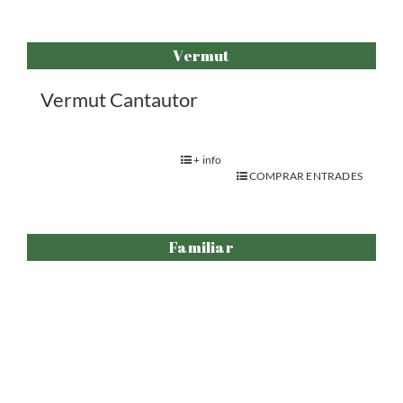
Vermut
Vermut Cantautor
+ info
COMPRAR ENTRADES
Familiar
El Caputxet Verd
+ info
COMPRAR ENTRADES