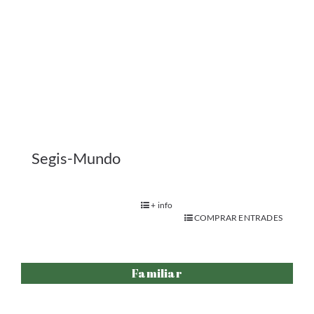
Familiar
La mofeta presumida