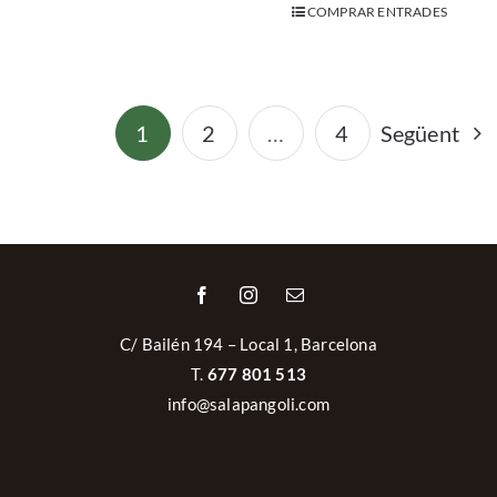
info@salapangoli.com
Avís legal
|
Política de privacitat
|
Política de Cookies
|
Política de cancel·lacions i devolucions
Powered by
GM Cloud Design
Català
Español