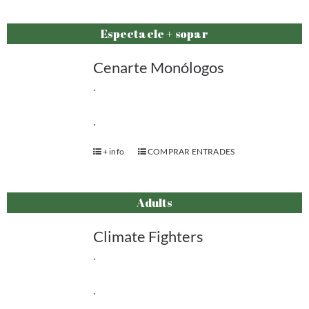
Espectacle + sopar
Cenarte Monólogos
.
.
+ info
COMPRAR ENTRADES
Adults
Climate Fighters
.
.