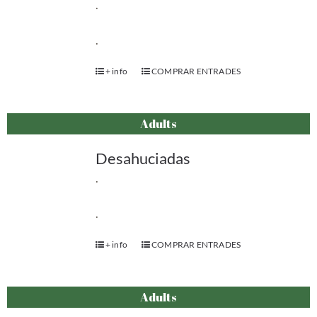
.
.
+ info
COMPRAR ENTRADES
Adults
Desahuciadas
.
.
+ info
COMPRAR ENTRADES
Adults