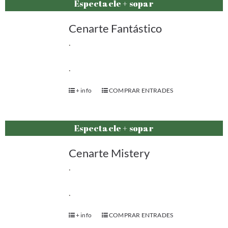
Espectacle + sopar
Cenarte Fantástico
.
.
+ info
COMPRAR ENTRADES
Espectacle + sopar
Cenarte Mistery
.
.
+ info
COMPRAR ENTRADES