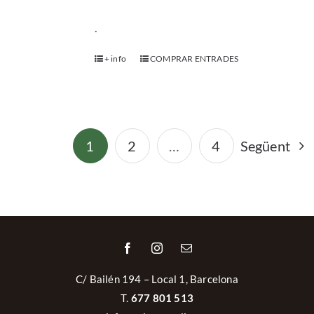
.
+ info
COMPRAR ENTRADES
1
2
…
4
Següent
C/ Bailén 194 – Local 1, Barcelona
T.
677 801 513