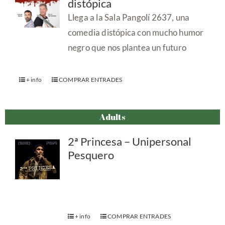
distópica
Llega a la Sala Pangolí 2637, una
comedia distópica con mucho humor
negro que nos plantea un futuro
+ info
COMPRAR ENTRADES
Adults
2ª Princesa – Unipersonal
Pesquero
+ info
COMPRAR ENTRADES