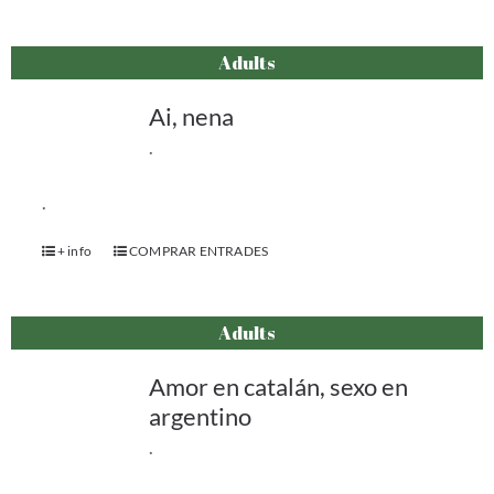
Adults
Ai, nena
.
.
+ info
COMPRAR ENTRADES
Adults
Amor en catalán, sexo en
argentino
.