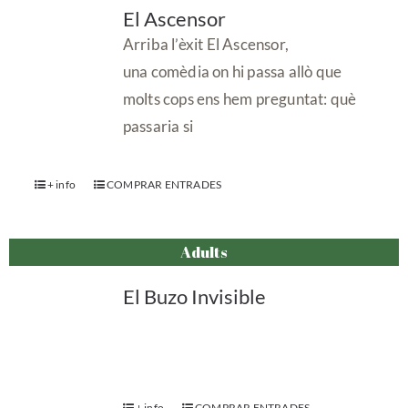
El Ascensor
Arriba l’èxit El Ascensor,
una comèdia on hi passa allò que
molts cops ens hem preguntat: què
passaria si
+ info
COMPRAR ENTRADES
Adults
El Buzo Invisible
+ info
COMPRAR ENTRADES