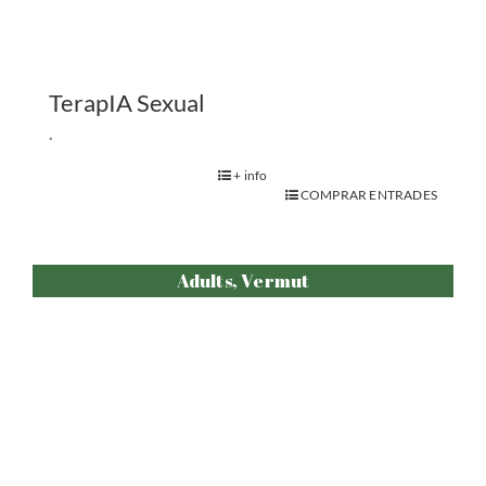
TerapIA Sexual
.
+ info
COMPRAR ENTRADES
Adults, Vermut