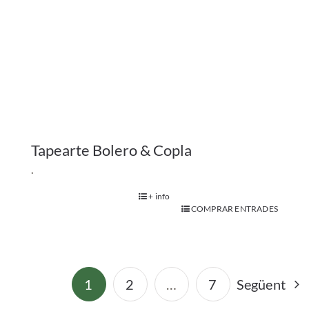
Tapearte Bolero & Copla
.
+ info
COMPRAR ENTRADES
1
2
…
7
Següent