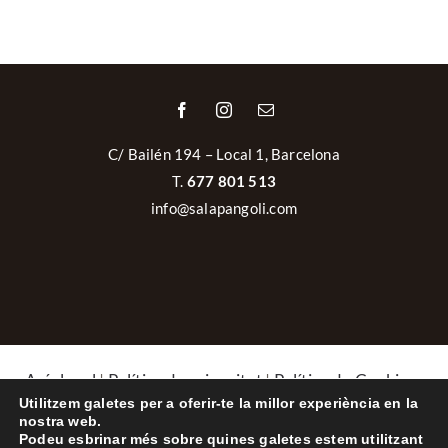
C/ Bailén 194 – Local 1, Barcelona
T.
677 801 513
info@salapangoli.com
Avís legal
|
Política de privacitat
|
Política de Cookies
|
Política de cancel·lacions i devolucions
Utilitzem galetes per a oferir-te la millor experiència en la
Powered by
GM Cloud Design
nostra web.
Podeu esbrinar més sobre quines galetes estem utilitzant