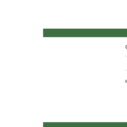
.
.
.