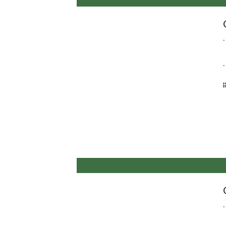
.
.
.