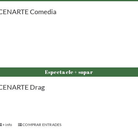
CENARTE Comedia
Espectacle + sopar
CENARTE Drag