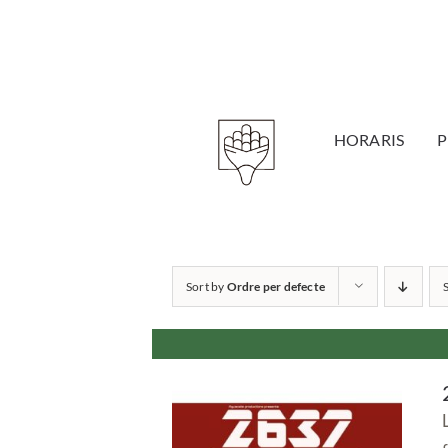
Skip
to
content
HORARIS
Sort by
Ordre per defecte