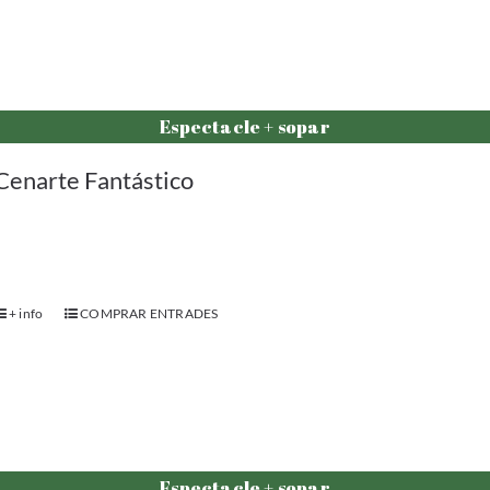
Espectacle + sopar
Cenarte Fantástico
+ info
COMPRAR ENTRADES
Espectacle + sopar
Cenarte Mistery