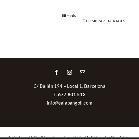
.
+ info
COMPRAR ENTRADES
C/ Bailén 194 – Local 1, Barcelona
T.
677 801 513
info@salapangoli.com
Avís legal
|
Política de privacitat
|
Política de Cookies