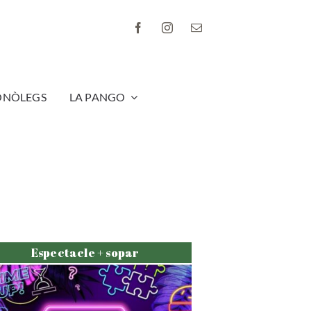
ONÒLEGS
LA PANGO
Espectacle + sopar