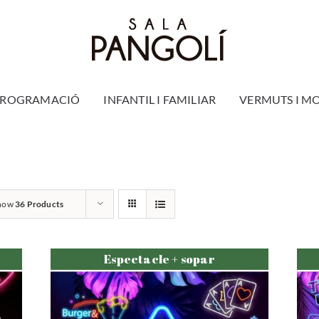
PROGRAMACIÓ
INFANTIL I FAMILIAR
VERMUTS I M
how
36 Products
Espectacle + sopar