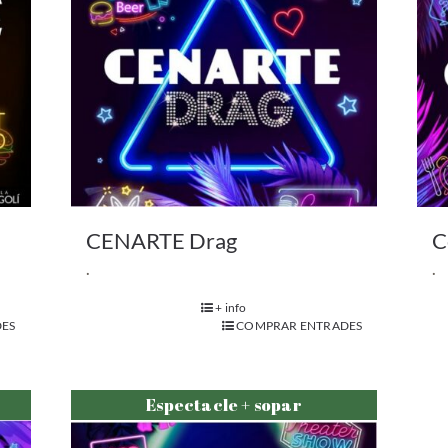
CENARTE Drag
C
.
.
+ info
ES
COMPRAR ENTRADES
Espectacle + sopar