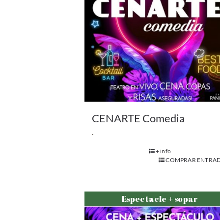
CENARTE Comedia
.
+ info
COMPRAR ENTRAD
Espectacle + sopar