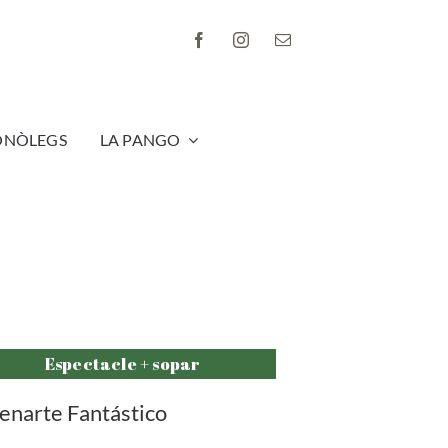
ONÒLEGS
LA PANGO
Espectacle + sopar
enarte Fantástico