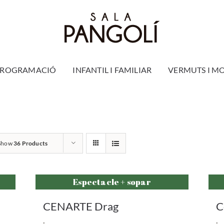
PROGRAMACIÓ
INFANTIL I FAMILIAR
VERMUTS I M
Show
36 Products
Espectacle + sopar
CENARTE Drag
C
.
.