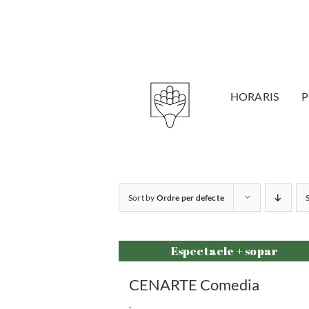
Skip
to
content
HORARIS
Sort by
Ordre per defecte
Espectacle + sopar
CENARTE Comedia
.