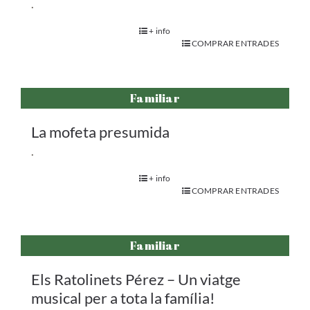
.
+ info
COMPRAR ENTRADES
Familiar
La mofeta presumida
.
+ info
COMPRAR ENTRADES
Familiar
Els Ratolinets Pérez – Un viatge
musical per a tota la família!