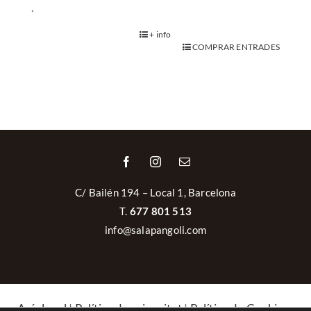
.
+ info
COMPRAR ENTRADES
C/ Bailén 194 – Local 1, Barcelona
T.
677 801 513
info@salapangoli.com
Avís legal
|
Política de privacitat
|
Política de Cookies